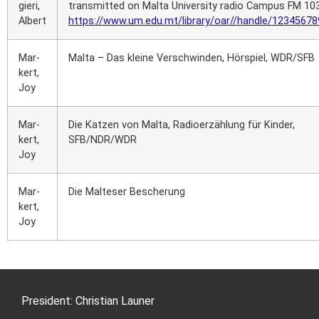
gie­ri,
trans­mit­ted on Mal­ta Uni­ver­si­ty radio Cam­pus FM 10
Albert
https://www.um.edu.mt/library/oar//handle/1234567
Mar­
Mal­ta – Das klei­ne Ver­schwin­den, Hör­spiel, WDR/SFB
kert,
Joy
Mar­
Die Kat­zen von Mal­ta, Radio­er­zäh­lung für Kin­der,
kert,
SFB/NDR/WDR
Joy
Mar­
Die Mal­te­ser Besche­rung
kert,
Joy
Pre­si­dent: Chris­ti­an Lau­ner