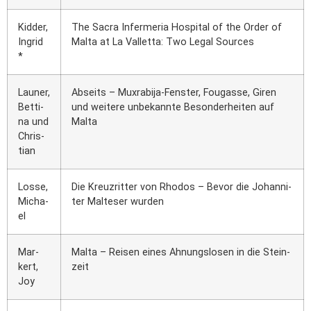
Kid­der,
The Sacra Infer­me­ria Hos­pi­tal of the Order of
Ingrid
Mal­ta at La Val­let­ta: Two Legal Sources
*
Lau­ner,
Abseits – Mux­ra­bi­ja-Fens­ter, Fou­gas­se, Giren
Bet­ti­
und wei­te­re unbe­kann­te Beson­der­hei­ten auf
na und
Mal­ta
Chris­
ti­an
Los­se,
Die Kreuz­rit­ter von Rho­dos – Bevor die Johan­ni­
Micha­
ter Mal­te­ser wur­den
el
Mar­
Mal­ta – Rei­sen eines Ahnungs­lo­sen in die Stein­
kert,
zeit
Joy