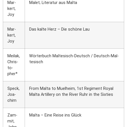
Mar­
Malet; Lite­ra­tur aus Mal­ta
kert,
Joy
Mar­
Das kal­te Herz – Die schö­ne Lau
kert,
Joy
Meil­ak,
Wör­ter­buch Mal­te­sisch-Deutsch / Deutsch-Mal­
Chris­
te­sisch
to­
pher*
Speck,
From Mal­ta to Muel­heim, 1st Regi­ment Roy­al
Joa­
Mal­ta Artil­lery on the River Ruhr in the Six­ties
chim
Zam­
Mal­ta – Eine Rei­se ins Glück
mit,