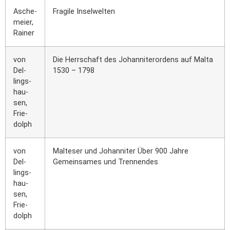
Asche­
Fra­gi­le Insel­wel­ten
mei­er,
Rai­ner
von
Die Herr­schaft des Johan­ni­ter­or­dens auf Mal­ta
Del­
1530 – 1798
lings­
hau­
sen,
Frie­
dolph
von
Mal­te­ser und Johan­ni­ter Über 900 Jah­re
Del­
Gemein­sa­mes und Tren­nen­des
lings­
hau­
sen,
Frie­
dolph