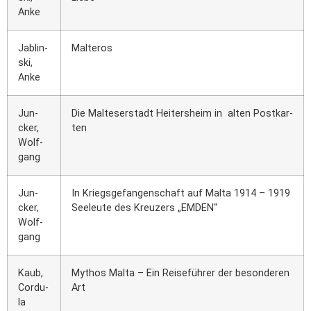
Anke
Jablin­
Mal­te­ros
ski,
Anke
Jun­
Die Mal­te­ser­stadt Hei­ters­heim in alten Post­kar­
cker,
ten
Wolf­
gang
Jun­
In Kriegs­ge­fan­gen­schaft auf Mal­ta 1914 – 1919
cker,
See­leu­te des Kreu­zers „EMDEN“
Wolf­
gang
Kaub,
Mythos Mal­ta – Ein Rei­se­füh­rer der beson­de­ren
Cor­du­
Art
la