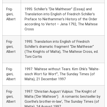
Frig­
1995: Schiller’s “Die Mal­the­ser” (Essay) and
gie­ri,
Trans­la­ti­on into Eng­lish of Fried­rich Schiller’s
Albert
Pre­face to Niethammer’s Histo­ry of the Order
accor­ding to Ver­tot – Jena 1792, The Mal­te­se
Cross
Frig­
1995: Trans­la­ti­on into Eng­lish of Fried­rich
gie­ri,
Schiller’s dra­ma­tic frag­ment “Die Mal­the­ser”
Albert
(The Knights of Mal­ta), The Mal­te­se Cross, ed.
Toni Cor­tis
Frig­
1997: ‘Mal­te­se wit­hout Tears. Kim Ohk’s “Mal­te­
gie­ri,
sisch Wort für Wort”’, The Sun­day Times (of
Albert
Mal­ta), 21 Decem­ber 1997
Frig­
1997: ‘Chris­ti­an August Vul­pi­us: The Knight of
gie­ri,
Mal­ta (‘Der Mal­te­ser’). A roman­tic best­sel­ler by
Albert
Goethe’s brot­her-in-law’, The Sun­day Times (of
Mal­ta), 24 August 1997