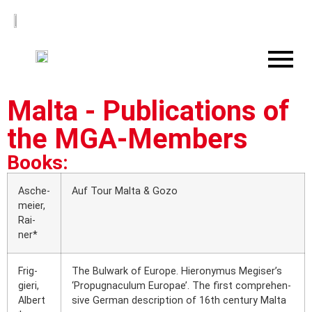
Malta - Publications of
the MGA-Members
Books:
Asche­
Auf Tour Mal­ta & Gozo
mei­er,
Rai­
ner*
Frig­
The Bul­wark of Euro­pe. Hie­ro­ny­mus Megiser’s
gie­ri,
‘Pro­pug­na­cu­lum Euro­pae’. The first com­pre­hen­
Albert
si­ve Ger­man descrip­ti­on of 16th cen­tu­ry Mal­ta