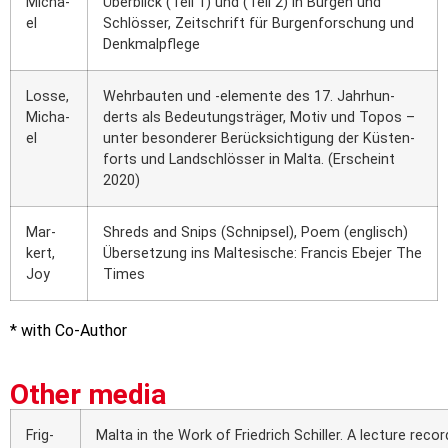
Micha­
Über­blick (Teil 1) und (Teil 2) in Bur­gen und
el
Schlös­ser, Zeit­schrift für Bur­gen­for­schung und
Denk­mal­pfle­ge
Los­se,
Wehr­bau­ten und -ele­men­te des 17. Jahr­hun­
Micha­
derts als Bedeu­tungs­trä­ger, Motiv und Topos –
el
unter beson­de­rer Berück­sich­ti­gung der Küs­ten­
forts und Land­schlös­ser in Mal­ta. (Erscheint
2020)
Mar­
Shreds and Snips (Schnip­sel), Poem (eng­lisch)
kert,
Über­set­zung ins Mal­te­si­sche: Fran­cis Ebe­jer The
Joy
Times
* with Co-Aut­hor
Other media
Frig­
Mal­ta in the Work of Fried­rich Schil­ler. A lec­tu­re reco