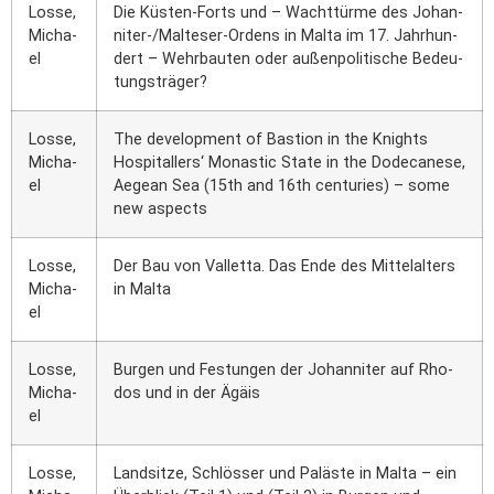
Los­se,
Die Küs­ten-Forts und – Wacht­tür­me des Johan­
Micha­
ni­ter-/Mal­te­ser-Ordens in Mal­ta im 17. Jahr­hun­
el
dert – Wehr­bau­ten oder außen­po­li­ti­sche Bedeu­
tungs­trä­ger?
Los­se,
The deve­lo­p­ment of Bas­ti­on in the Knights
Micha­
Hos­pi­tal­lers‘ Monastic Sta­te in the Dode­ca­ne­se,
el
Aege­an Sea (15th and 16th cen­tu­ries) – some
new aspects
Los­se,
Der Bau von Val­let­ta. Das Ende des Mit­tel­al­ters
Micha­
in Mal­ta
el
Los­se,
Bur­gen und Fes­tun­gen der Johan­ni­ter auf Rho­
Micha­
dos und in der Ägä­is
el
Los­se,
Land­sit­ze, Schlös­ser und Paläs­te in Mal­ta – ein