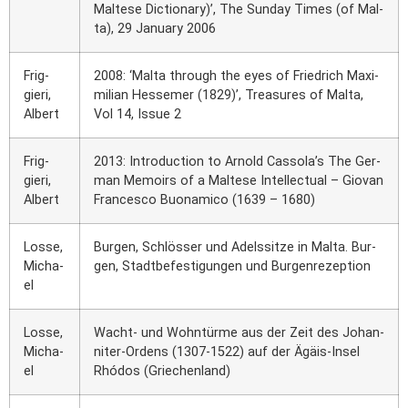
Mal­te­se Dic­tion­a­ry)’, The Sun­day Times (of Mal­
ta), 29 Janu­ary 2006
Frig­
2008: ‘Mal­ta through the eyes of Fried­rich Maxi­
gie­ri,
mi­li­an Hes­se­mer (1829)’, Tre­asu­res of Mal­ta,
Albert
Vol 14, Issue 2
Frig­
2013: Intro­duc­tion to Arnold Cassola’s The Ger­
gie­ri,
man Memoirs of a Mal­te­se Intellec­tu­al – Gio­van
Albert
Fran­ces­co Buo­na­mi­co (1639 – 1680)
Los­se,
Bur­gen, Schlös­ser und Adels­sit­ze in Mal­ta. Bur­
Micha­
gen, Stadt­be­fes­ti­gun­gen und Bur­gen­re­zep­ti­on
el
Los­se,
Wacht- und Wohn­tür­me aus der Zeit des Johan­
Micha­
ni­ter-Ordens (1307-1522) auf der Ägä­is-Insel
el
Rhó­dos (Grie­chen­land)