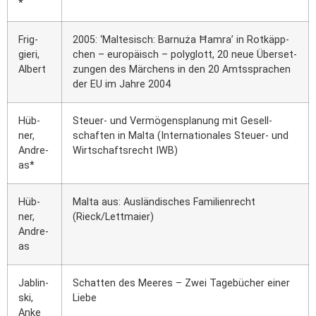
*
Frig­
2005: ‘Mal­te­sisch: Bar­nuża Ħam­ra’ in Rot­käpp­
gie­ri,
chen – euro­pä­isch – poly­glott, 20 neue Über­set­
Albert
zun­gen des Mär­chens in den 20 Amts­spra­chen
der EU im Jah­re 2004
Hüb­
Steu­er- und Ver­mö­gens­pla­nung mit Gesell­
ner,
schaf­ten in Mal­ta (Inter­na­tio­na­les Steu­er- und
Andre­
Wirt­schafts­recht IWB)
as*
Hüb­
Mal­ta aus: Aus­län­di­sches Fami­li­en­recht
ner,
(Rieck/Lettmaier)
Andre­
as
Jablin­
Schat­ten des Mee­res – Zwei Tage­bü­cher einer
ski,
Lie­be
Anke