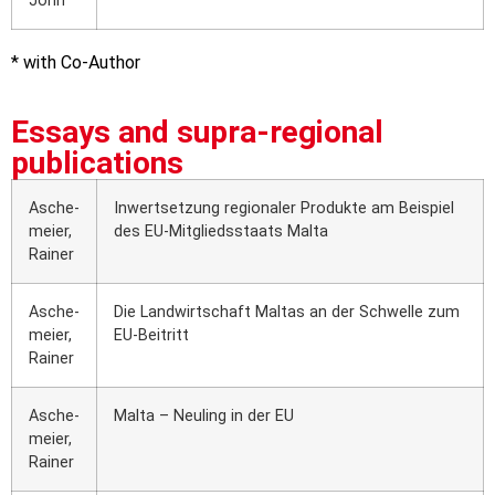
John
* with Co-Aut­hor
Essays and supra-regional
publications
Asche­
Inwert­set­zung regio­na­ler Pro­duk­te am Bei­spiel
mei­er,
des EU-Mit­glieds­staats Mal­ta
Rai­ner
Asche­
Die Land­wirt­schaft Mal­tas an der Schwel­le zum
mei­er,
EU-Bei­tritt
Rai­ner
Asche­
Mal­ta – Neu­ling in der EU
mei­er,
Rai­ner