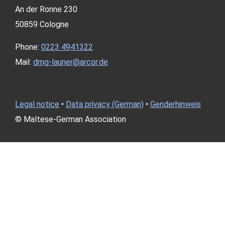
An der Ron­ne 230
50859 Colo­gne
Pho­ne:
0223 4941322
Mail:
dmg-launer@arcor.de
Legal noti­ce
•
Data pri­va­cy (Ger­man)
•
Gen­der­hin­weis
© Mal­te­se-Ger­man Asso­cia­ti­on