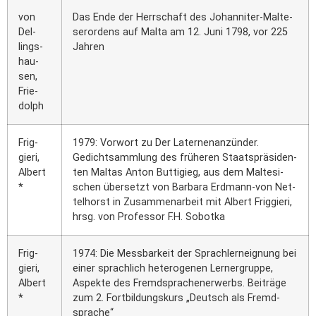
von
Das Ende der Herr­schaft des Johan­ni­ter-Mal­te­
Del­
ser­or­dens auf Mal­ta am 12. Juni 1798, vor 225
lings­
Jah­ren
hau­
sen,
Frie­
dolph
Frig­
1979: Vor­wort zu Der Later­nen­an­zün­der.
gie­ri,
Gedicht­samm­lung des frü­he­ren Staats­prä­si­den­
Albert
ten Mal­tas Anton Butt­i­gieg, aus dem Mal­te­si­
*
schen über­setzt von Bar­ba­ra Erd­mann-von Net­
tel­horst in Zusam­men­ar­beit mit Albert Frig­gie­ri,
hrsg. von Pro­fes­sor F.H. Sobot­ka
Frig­
1974: Die Mess­bar­keit der Sprach­lern­eig­nung bei
gie­ri,
einer sprach­lich hete­ro­ge­nen Lern­ergrup­pe,
Albert
Aspek­te des Fremd­spra­che­n­er­werbs. Bei­trä­ge
*
zum 2. Fort­bil­dungs­kurs „Deutsch als Fremd­
spra­che“