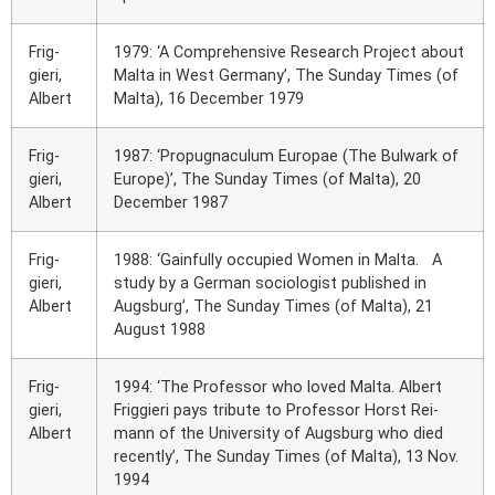
Frig­
1979: ‘A Com­pre­hen­si­ve Rese­arch Pro­ject about
gie­ri,
Mal­ta in West Ger­ma­ny’, The Sun­day Times (of
Albert
Mal­ta), 16 Decem­ber 1979
Frig­
1987: ‘Pro­pug­na­cu­lum Euro­pae (The Bul­wark of
gie­ri,
Euro­pe)’, The Sun­day Times (of Mal­ta), 20
Albert
Decem­ber 1987
Frig­
1988: ‘Gain­ful­ly occu­p­ied Women in Mal­ta. A
gie­ri,
stu­dy by a Ger­man socio­lo­gist published in
Albert
Augs­burg’, The Sun­day Times (of Mal­ta), 21
August 1988
Frig­
1994: ‘The Pro­fes­sor who loved Mal­ta. Albert
gie­ri,
Frig­gie­ri pays tri­bu­te to Pro­fes­sor Horst Rei­
Albert
mann of the Uni­ver­si­ty of Augs­burg who died
recent­ly’, The Sun­day Times (of Mal­ta), 13 Nov.
1994