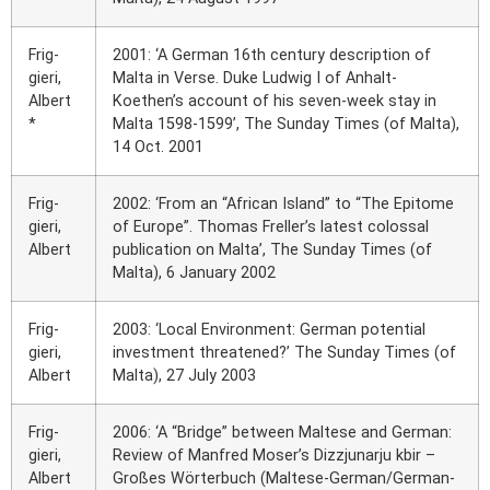
Frig­
2001: ‘A Ger­man 16th cen­tu­ry descrip­ti­on of
gie­ri,
Mal­ta in Ver­se. Duke Lud­wig I of Anhalt-
Albert
Koethen’s account of his seven-week stay in
*
Mal­ta 1598-1599’, The Sun­day Times (of Mal­ta),
14 Oct. 2001
Frig­
2002: ‘From an “Afri­can Island” to “The Epi­to­me
gie­ri,
of Euro­pe”. Tho­mas Freller’s latest colos­sal
Albert
publi­ca­ti­on on Mal­ta’, The Sun­day Times (of
Mal­ta), 6 Janu­ary 2002
Frig­
2003: ‘Local Envi­ron­ment: Ger­man poten­ti­al
gie­ri,
invest­ment threa­ten­ed?’ The Sun­day Times (of
Albert
Mal­ta), 27 July 2003
Frig­
2006: ‘A “Bridge” bet­ween Mal­te­se and Ger­man:
gie­ri,
Review of Man­fred Moser’s Dizz­jun­ar­ju kbir –
Albert
Gro­ßes Wör­ter­buch (Mal­te­se-Ger­man/­Ger­man-