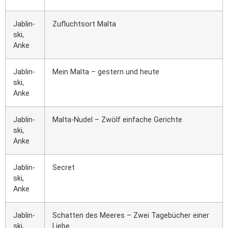
Jablin­
Zufluchts­ort Mal­ta
ski,
Anke
Jablin­
Mein Mal­ta – ges­tern und heu­te
ski,
Anke
Jablin­
Mal­ta-Nudel – Zwölf ein­fa­che Gerich­te
ski,
Anke
Jablin­
Secret
ski,
Anke
Jablin­
Schat­ten des Mee­res – Zwei Tage­bü­cher einer
ski,
Lie­be